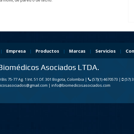
a móvil, de pared o de techo.
Empresa
Productos
Marcas
Servicios
Con
|
|
|
|
|
Biomédicos Asociados LTDA.
 Bis 75-77 Ag. 1 Int. 51 Of. 301 Bogota, Colombia |
(57)(1) 4670573 |
(57) 
cosasociados@gmail.com | info@biomedicosasociados.com