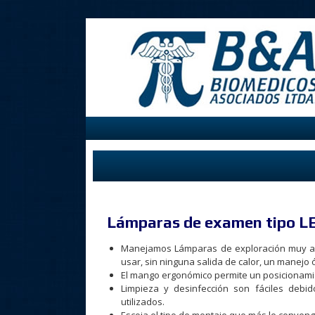
Lámparas de examen tipo L
Manejamos Lámparas de exploración muy ap
usar, sin ninguna salida de calor, un manejo 
El mango ergonómico permite un posicionamien
Limpieza y desinfección son fáciles debido
utilizados.