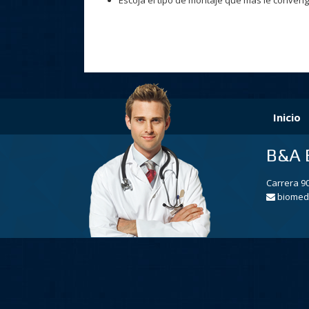
Escoja el tipo de montaje que más le conveng
Inicio
B&A 
Carrera 90
biomedi