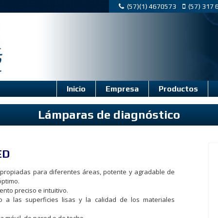
(57)(1) 4670573
(57) 317
Inicio
Empresa
Productos
Lámparas de diagnóstico
ED
ropiadas para diferentes áreas, potente y agradable de
óptimo.
to preciso e intuitivo.
 a las superficies lisas y la calidad de los materiales